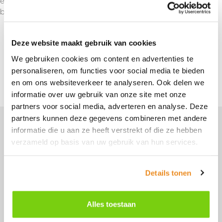
en ontdek de perfecte toevoeging voor je volgende
bouwproject.
Deze website maakt gebruik van cookies
We gebruiken cookies om content en advertenties te
Terug naar overzicht
personaliseren, om functies voor social media te bieden
en om ons websiteverkeer te analyseren. Ook delen we
informatie over uw gebruik van onze site met onze
partners voor social media, adverteren en analyse. Deze
Je vindt ons hier
partners kunnen deze gegevens combineren met andere
informatie die u aan ze heeft verstrekt of die ze hebben
verzameld op basis van uw gebruik van hun services.
Perenmarkt 1
1681 PG
Zwaagdijk-Oost
Details tonen
0228 56 11 82
info@model-engineering.nl
Alles toestaan