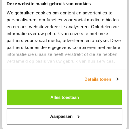
Deze website maakt gebruik van cookies
We gebruiken cookies om content en advertenties te
personaliseren, om functies voor social media te bieden
Je vindt ons hier
en om ons websiteverkeer te analyseren. Ook delen we
informatie over uw gebruik van onze site met onze
partners voor social media, adverteren en analyse. Deze
Perenmarkt 1
partners kunnen deze gegevens combineren met andere
1681 PG
informatie die u aan ze heeft verstrekt of die ze hebben
Zwaagdijk-Oost
0228 56 11 82
verzameld op basis van uw gebruik van hun services.
info@model-engineering.nl
Details tonen
Alles toestaan
Snel naar
Aanpassen