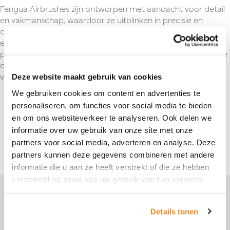
Fengua Airbrushes zijn ontworpen met aandacht voor detail
en vakmanschap, waardoor ze uitblinken in precisie en
consistentie bij het aanbrengen van verf. Of je nu werkt aan
een modelbouwproject, een kunstwerk creëert of
professionele illustraties maakt, Fengua Airbrushes bieden de
controle en nauwkeurigheid die je nodig hebt voor
verbluffende resultaten.
Deze website maakt gebruik van cookies
We gebruiken cookies om content en advertenties te
personaliseren, om functies voor social media te bieden
en om ons websiteverkeer te analyseren. Ook delen we
Terug naar overzicht
informatie over uw gebruik van onze site met onze
partners voor social media, adverteren en analyse. Deze
partners kunnen deze gegevens combineren met andere
informatie die u aan ze heeft verstrekt of die ze hebben
verzameld op basis van uw gebruik van hun services.
Je vindt ons hier
Details tonen
Perenmarkt 1
1681 PG