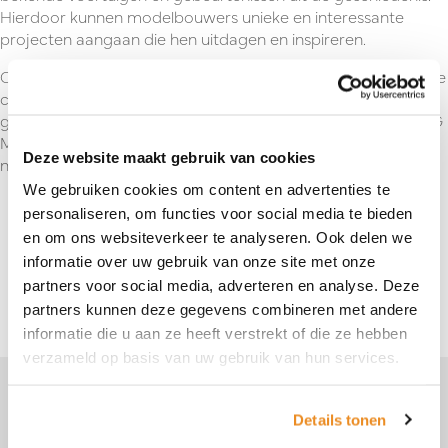
Hierdoor kunnen modelbouwers unieke en interessante
projecten aangaan die hen uitdagen en inspireren.
Ontdek de wereld van modelbouw met IBG Models en laat je
creativiteit de vrije loop terwijl je je favoriete voertuigen en
gebeurtenissen uit de geschiedenis tot leven brengt. Met IBG
Models kun je de wereld van modelbouw verkennen en
Deze website maakt gebruik van cookies
nieuwe doelen bereiken in je hobby.
We gebruiken cookies om content en advertenties te
personaliseren, om functies voor social media te bieden
en om ons websiteverkeer te analyseren. Ook delen we
informatie over uw gebruik van onze site met onze
Terug naar overzicht
partners voor social media, adverteren en analyse. Deze
partners kunnen deze gegevens combineren met andere
informatie die u aan ze heeft verstrekt of die ze hebben
verzameld op basis van uw gebruik van hun services.
Je vindt ons hier
Details tonen
Perenmarkt 1