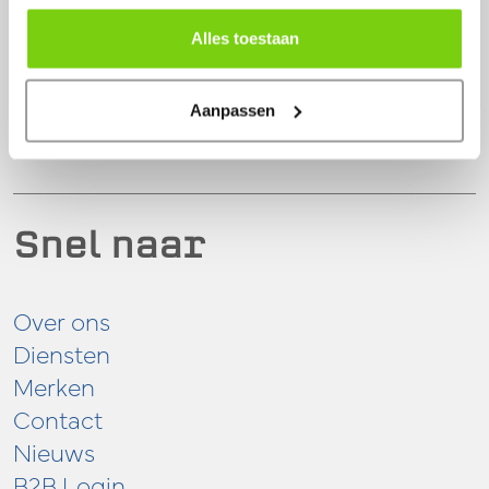
1681 PG
Zwaagdijk-Oost
Alles toestaan
0228 56 11 82
info@model-engineering.nl
Aanpassen
Snel naar
Over ons
Diensten
Merken
Contact
Nieuws
B2B Login