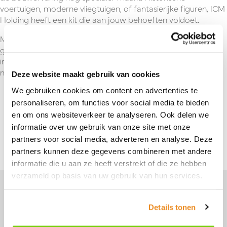
voertuigen, moderne vliegtuigen, of fantasierijke figuren, ICM
Holding heeft een kit die aan jouw behoeften voldoet.
Met hun nette verpakking en hoogwaardige kits zul je
genieten van elke stap van het bouwproces. Laat je
inspireren en begin vandaag nog aan je volgende
modelbouwproject met ICM Holding!
Deze website maakt gebruik van cookies
We gebruiken cookies om content en advertenties te
personaliseren, om functies voor social media te bieden
en om ons websiteverkeer te analyseren. Ook delen we
Terug naar overzicht
informatie over uw gebruik van onze site met onze
partners voor social media, adverteren en analyse. Deze
partners kunnen deze gegevens combineren met andere
informatie die u aan ze heeft verstrekt of die ze hebben
verzameld op basis van uw gebruik van hun services.
Je vindt ons hier
Details tonen
Perenmarkt 1
1681 PG