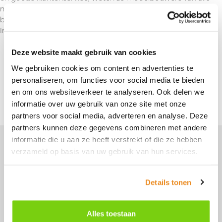
niveaus tevreden te stellen. Als je op zoek bent naar een
betrouwbaar merk voor je volgende modelbouwproject, is
Imex een uitstekende keuze.
Deze website maakt gebruik van cookies
We gebruiken cookies om content en advertenties te
Terug naar overzicht
personaliseren, om functies voor social media te bieden
en om ons websiteverkeer te analyseren. Ook delen we
informatie over uw gebruik van onze site met onze
partners voor social media, adverteren en analyse. Deze
partners kunnen deze gegevens combineren met andere
Je vindt ons hier
informatie die u aan ze heeft verstrekt of die ze hebben
verzameld op basis van uw gebruik van hun services.
Perenmarkt 1
1681 PG
Details tonen
Zwaagdijk-Oost
0228 56 11 82
info@model-engineering.nl
Alles toestaan