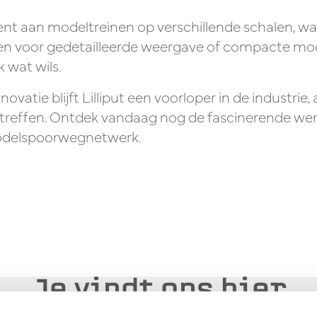
iment aan modeltreinen op verschillende schalen, 
len voor gedetailleerde weergave of compacte mo
k wat wils.
atie blijft Lilliput een voorloper in de industrie, 
rtreffen. Ontdek vandaag nog de fascinerende we
modelspoorwegnetwerk.
Je vindt ons hier