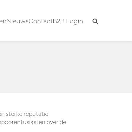
en
Nieuws
Contact
B2B Login
en sterke reputatie
spoorentusiasten over de