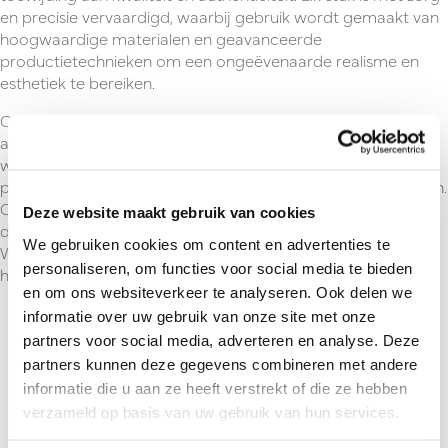
en precisie vervaardigd, waarbij gebruik wordt gemaakt van
hoogwaardige materialen en geavanceerde
productietechnieken om een ongeëvenaarde realisme en
esthetiek te bereiken.
Onze collectie W. Britain miniaturen omvat een breed scala
aan historische figuren, militairen, voertuigen en scènes,
waardoor liefhebbers van geschiedenis en modelbouw hun
passie kunnen belichamen en hun collectie kunnen uitbreiden.
Of u nu geïnteresseerd bent in het Napoleontische tijdperk,
Deze website maakt gebruik van cookies
de Amerikaanse Burgeroorlog, de Eerste of Tweede
We gebruiken cookies om content en advertenties te
Wereldoorlog, of andere historische perioden, W. Britain
personaliseren, om functies voor social media te bieden
heeft iets voor elke verzamelaar.
en om ons websiteverkeer te analyseren. Ook delen we
informatie over uw gebruik van onze site met onze
partners voor social media, adverteren en analyse. Deze
partners kunnen deze gegevens combineren met andere
Terug naar overzicht
informatie die u aan ze heeft verstrekt of die ze hebben
verzameld op basis van uw gebruik van hun services.