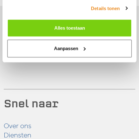
Details tonen
Je vindt ons hier
Alles toestaan
Perenmarkt 1
1681 PG
Zwaagdijk-Oost
Aanpassen
0228 56 11 82
info@model-engineering.nl
Snel naar
Over ons
Diensten