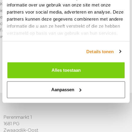
Kortom, Wiking Modelbau is een essentiële keuze voor
informatie over uw gebruik van onze site met onze
iedereen die op zoek is naar hoogwaardige modelbouwkits
partners voor social media, adverteren en analyse. Deze
en miniaturen. Met hun diverse assortiment, aandacht voor
partners kunnen deze gegevens combineren met andere
detail en toewijding aan realisme, blijft Wiking Modelbau een
informatie die u aan ze heeft verstrekt of die ze hebben
favoriet onder modelbouwers en verzamelaars over de hele
verzameld op basis van uw gebruik van hun services.
wereld.
Details tonen
Terug naar overzicht
Alles toestaan
Aanpassen
Je vindt ons hier
Perenmarkt 1
1681 PG
Zwaagdijk-Oost