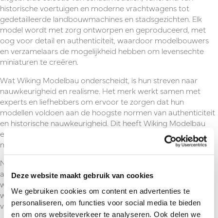
historische voertuigen en moderne vrachtwagens tot
gedetailleerde landbouwmachines en stadsgezichten. Elk
model wordt met zorg ontworpen en geproduceerd, met
oog voor detail en authenticiteit, waardoor modelbouwers
en verzamelaars de mogelijkheid hebben om levensechte
miniaturen te creëren.
Wat Wiking Modelbau onderscheidt, is hun streven naar
nauwkeurigheid en realisme. Het merk werkt samen met
experts en liefhebbers om ervoor te zorgen dat hun
modellen voldoen aan de hoogste normen van authenticiteit
en historische nauwkeurigheid. Dit heeft Wiking Modelbau
een gewaardeerde naam gemaakt onder liefhebbers van
modelbouw en verzamelaars wereldwijd.
Naast schaalmodellen biedt Wiking Modelbau ook een
assortiment accessoires en vervangingsonderdelen,
Deze website maakt gebruik van cookies
waaronder figuren, landschapselementen en detailsets,
We gebruiken cookies om content en advertenties te
waarmee modelbouwers hun creaties verder kunnen
personaliseren, om functies voor social media te bieden
verfijnen en aanpassen.
en om ons websiteverkeer te analyseren. Ook delen we