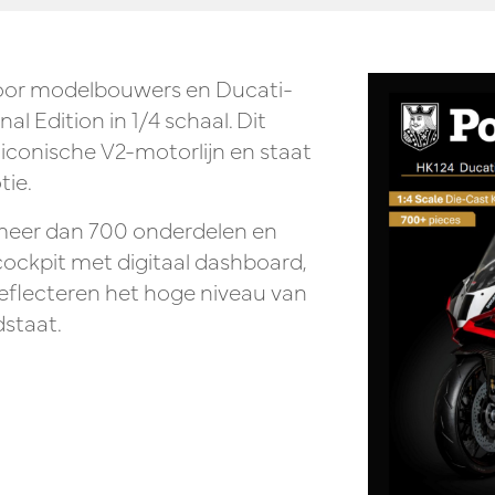
voor modelbouwers en Ducati-
nal Edition
in
1/4 schaal
. Dit
iconische V2-motorlijn en staat
tie.
eer dan 700 onderdelen
en
 cockpit met digitaal dashboard,
eflecteren het hoge niveau van
staat.