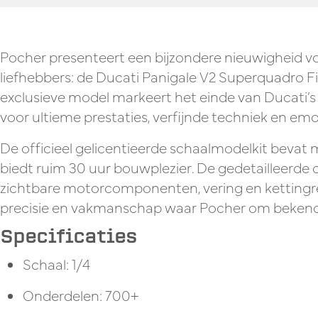
Pocher presenteert een bijzondere nieuwigheid 
liefhebbers:
de
Ducati Panigale V2 Superquadro Fi
exclusieve model markeert het einde van Ducati’s 
voor ultieme prestaties, verfijnde techniek en emo
De officieel gelicentieerde
schaalmodelkit
bevat
m
biedt ruim
30 uur bouwplezier
. De gedetailleerde
zichtbare motorcomponenten, vering en kettingr
precisie en vakmanschap waar Pocher om bekend
Specificaties
Schaal:
1/4
Onderdelen:
700+