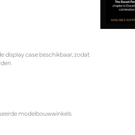
e display case
beschikbaar, zodat
rden.
aliseerde modelbouwwinkels