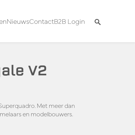
en
Nieuws
Contact
B2B Login
ale V2
2 Superquadro. Met meer dan
zamelaars en modelbouwers.